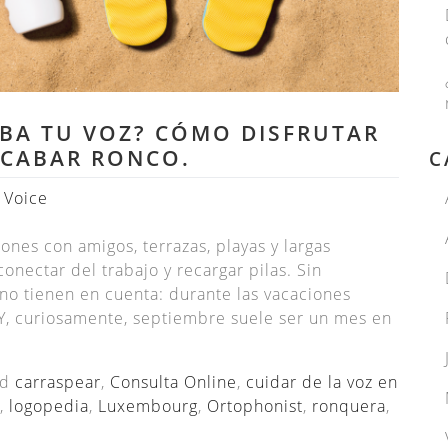
EBA TU VOZ? CÓMO DISFRUTAR
ACABAR RONCO.
C
 Voice
nes con amigos, terrazas, playas y largas
ectar del trabajo y recargar pilas. Sin
o tienen en cuenta: durante las vacaciones
Y, curiosamente, septiembre suele ser un mes en
ed
carraspear
,
Consulta Online
,
cuidar de la voz en
,
logopedia
,
Luxembourg
,
Ortophonist
,
ronquera
,