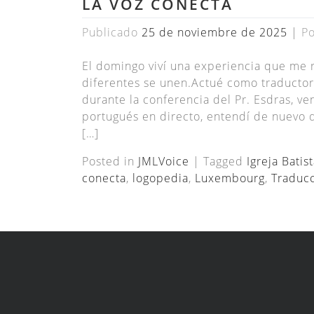
LA VOZ CONECTA
Publicado
25 de noviembre de 2025
|
P
El domingo viví una experiencia que me
diferentes se unen.Actué como traductor
durante la conferencia del Pr. Esdras, ve
portugués en directo, entendí de nuevo 
[…]
Posted in
JMLVoice
|
Tagged
Igreja Bati
conecta
,
logopedia
,
Luxembourg
,
Traduc