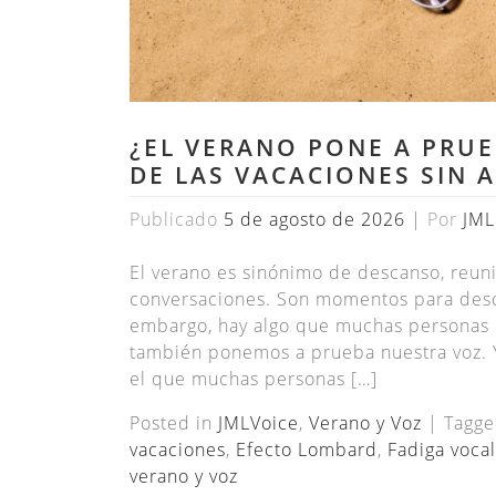
¿EL VERANO PONE A PRU
DE LAS VACACIONES SIN 
Publicado
5 de agosto de 2026
|
Por
JML
El verano es sinónimo de descanso, reunio
conversaciones. Son momentos para descon
embargo, hay algo que muchas personas n
también ponemos a prueba nuestra voz. 
el que muchas personas […]
Posted in
JMLVoice
,
Verano y Voz
|
Tagg
vacaciones
,
Efecto Lombard
,
Fadiga vocal
verano y voz