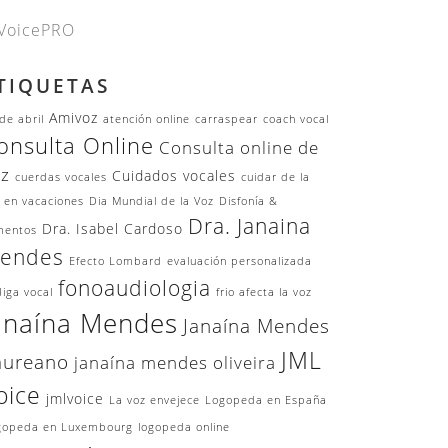
VoicePRO
TIQUETAS
Amivoz
de abril
atención online
carraspear
coach vocal
onsulta Online
Consulta online de
oz
Cuidados vocales
cuerdas vocales
cuidar de la
 en vacaciones
Dia Mundial de la Voz
Disfonía &
Dra. Janaina
Dra. Isabel Cardoso
mentos
endes
Efecto Lombard
evaluación personalizada
fonoaudiologia
iga vocal
frio afecta la voz
anaína Mendes
Janaína Mendes
JML
aureano
janaína mendes oliveira
oice
jmlvoice
La voz envejece
Logopeda en España
gopeda en Luxembourg
logopeda online