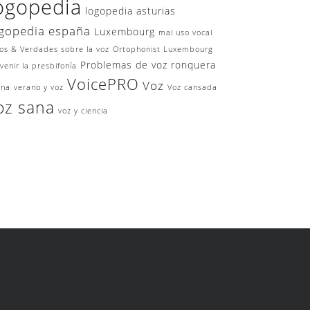
ogopedia
logopedia asturias
gopedia españa
Luxembourg
mal uso vocal
os & Verdades sobre la voz
Ortophonist Luxembourg
Problemas de voz
ronquera
venir la presbifonía
VoicePRO
Voz
ina
verano y voz
Voz cansada
oz sana
voz y ciencia