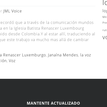
l
lo
or
JML Voice
Mit
 recordó que a través de la comunicación mundos
Pre
a en la Iglesia Batista Renascer Luxembourg
rut
nido desde Colombia.Y al estar allí, traduciendo al
v
que este trabajo va mucho mas allá de cambiar
sta Renascer Luxemburgo
,
Janaína Mendes
,
la voz
ción
,
Voz
MANTENTE ACTUALIZADO