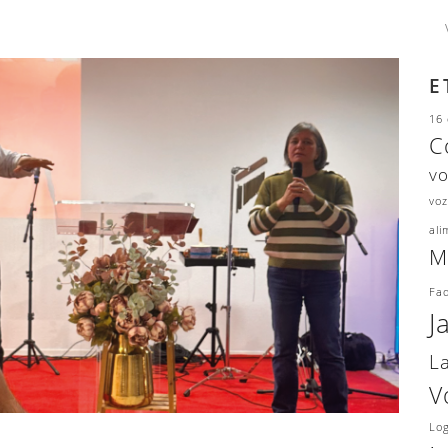
E
16 
C
v
voz
ali
M
Fad
J
L
V
Lo