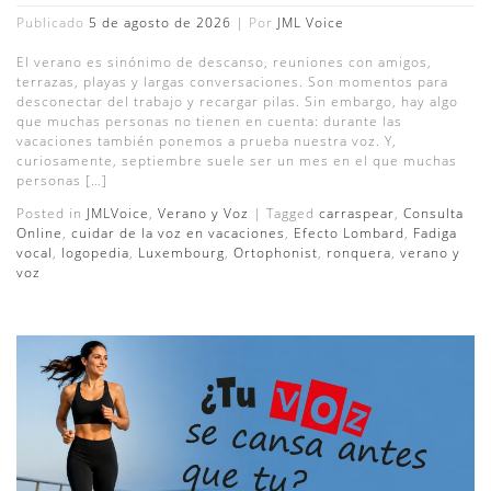
Publicado
5 de agosto de 2026
|
Por
JML Voice
El verano es sinónimo de descanso, reuniones con amigos,
terrazas, playas y largas conversaciones. Son momentos para
desconectar del trabajo y recargar pilas. Sin embargo, hay algo
que muchas personas no tienen en cuenta: durante las
vacaciones también ponemos a prueba nuestra voz. Y,
curiosamente, septiembre suele ser un mes en el que muchas
personas […]
Posted in
JMLVoice
,
Verano y Voz
|
Tagged
carraspear
,
Consulta
Online
,
cuidar de la voz en vacaciones
,
Efecto Lombard
,
Fadiga
vocal
,
logopedia
,
Luxembourg
,
Ortophonist
,
ronquera
,
verano y
voz