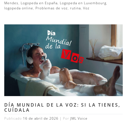
Mendes
,
Logopeda en España
,
Logopeda en Luxembourg
,
logopeda online
,
Problemas de voz
,
rutina
,
Voz
DÍA MUNDIAL DE LA VOZ: SI LA TIENES,
CUÍDALA
Publicado
16 de abril de 2026
|
Por
JML Voice