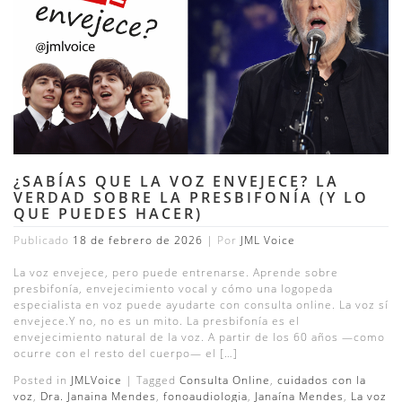
¿SABÍAS QUE LA VOZ ENVEJECE? LA
VERDAD SOBRE LA PRESBIFONÍA (Y LO
QUE PUEDES HACER)
Publicado
18 de febrero de 2026
|
Por
JML Voice
La voz envejece, pero puede entrenarse. Aprende sobre
presbifonía, envejecimiento vocal y cómo una logopeda
especialista en voz puede ayudarte con consulta online. La voz sí
envejece.Y no, no es un mito. La presbifonía es el
envejecimiento natural de la voz. A partir de los 60 años —como
ocurre con el resto del cuerpo— el […]
Posted in
JMLVoice
|
Tagged
Consulta Online
,
cuidados con la
voz
,
Dra. Janaina Mendes
,
fonoaudiologia
,
Janaína Mendes
,
La voz