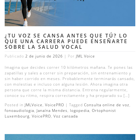
¿TU VOZ SE CANSA ANTES QUE TÚ? LO
QUE UNA CARRERA PUEDE ENSEÑARTE
SOBRE LA SALUD VOCAL
Publicado
2 de junio de 2026
|
Por
JML Voice
Imagina que decides correr 10 kilómetros mañana. Te pones las
zapatillas y sales a correr sin preparación, sin entrenamiento y
sin haber corrido en meses. Probablemente terminarás cansado,
con molestias e incluso con alguna lesión. Ahora imagina otra
persona que corre la misma distancia. Entrena regularmente,
conoce su ritmo, respira correctamente y ha preparado su […]
Posted in
JMLVoice
,
VoicePRO
|
Tagged
Consulta online de voz
,
fonoaudiologia
,
Janaína Mendes
,
logopedia
,
Ortophonist
Luxembourg
,
VoicePRO
,
Voz cansada