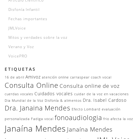
Articulo cientifico
Disfonía Infantil
Fechas importantes
JMLVoice
Mitos y verdades sobre la voz
Verano y Voz
VoicePRO
ETIQUETAS
Amivoz
16 de abril
atención online
carraspear
coach vocal
Consulta Online
Consulta online de voz
Cuidados vocales
cuerdas vocales
cuidar de la voz en vacaciones
Dra. Isabel Cardoso
Dia Mundial de la Voz
Disfonía & alimentos
Dra. Janaina Mendes
Efecto Lombard
evaluación
fonoaudiologia
personalizada
Fadiga vocal
frio afecta la voz
Janaína Mendes
Janaína Mendes