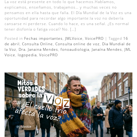
La voz está presente en todo lo que hacemos.Hablamos,
explicamos, enseñamos, trabajamos… y muchas veces no
pensamos en ella hasta que falla. El Día Mundial de la Voz es una
oportunidad para recordar algo importante:la voz no debería
cansarse ni perderse. Cuando lo hace, es una señal. ¿Es normal
tener disfonía o fatiga vocal? No. […]
Posted in
Fechas importantes
,
JMLVoice
,
VoicePRO
|
Tagged
16
de abril
,
Consulta Online
,
Consulta online de voz
,
Dia Mundial de
la Voz
,
Dra. Janaina Mendes
,
fonoaudiologia
,
Janaína Mendes
,
JML
Voice
,
logopedia
,
VoicePRO