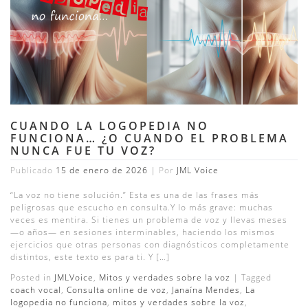
CUANDO LA LOGOPEDIA NO
FUNCIONA… ¿O CUANDO EL PROBLEMA
NUNCA FUE TU VOZ?
Publicado
15 de enero de 2026
|
Por
JML Voice
“La voz no tiene solución.” Esta es una de las frases más
peligrosas que escucho en consulta.Y lo más grave: muchas
veces es mentira. Si tienes un problema de voz y llevas meses
—o años— en sesiones interminables, haciendo los mismos
ejercicios que otras personas con diagnósticos completamente
distintos, este texto es para ti. Y […]
Posted in
JMLVoice
,
Mitos y verdades sobre la voz
|
Tagged
coach vocal
,
Consulta online de voz
,
Janaína Mendes
,
La
logopedia no funciona
,
mitos y verdades sobre la voz
,