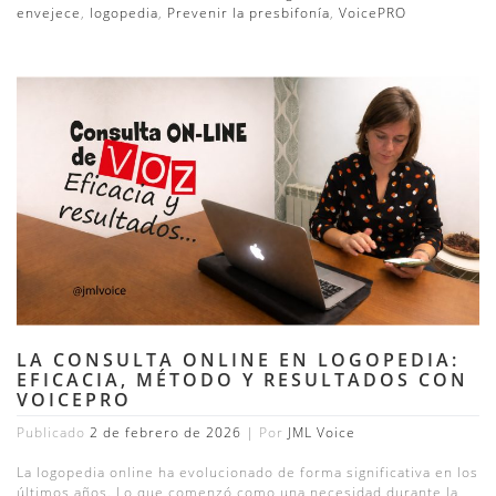
envejece
,
logopedia
,
Prevenir la presbifonía
,
VoicePRO
LA CONSULTA ONLINE EN LOGOPEDIA:
EFICACIA, MÉTODO Y RESULTADOS CON
VOICEPRO
Publicado
2 de febrero de 2026
|
Por
JML Voice
La logopedia online ha evolucionado de forma significativa en los
últimos años. Lo que comenzó como una necesidad durante la