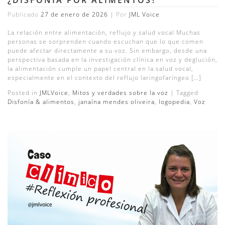
Publicado
27 de enero de 2026
|
Por
JML Voice
La relación entre alimentación, reflujo y salud vocal Muchas
personas se sorprenden cuando escuchan que lo que comen
puede afectar directamente a su voz. Sin embargo, desde una
perspectiva basada en la investigación clínica en voz y deglución,
la alimentación cumple un papel central en la salud vocal,
especialmente en el contexto del reflujo laringofaríngeo […]
Posted in
JMLVoice
,
Mitos y verdades sobre la voz
|
Tagged
Disfonía & alimentos
,
janaína mendes oliveira
,
logopedia
,
Voz