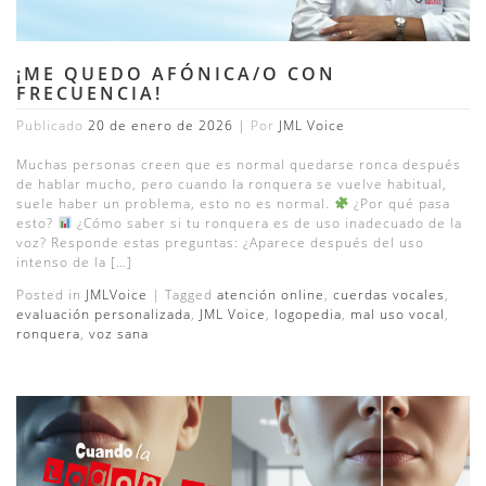
¡ME QUEDO AFÓNICA/O CON
FRECUENCIA!
Publicado
20 de enero de 2026
|
Por
JML Voice
Muchas personas creen que es normal quedarse ronca después
de hablar mucho, pero cuando la ronquera se vuelve habitual,
suele haber un problema, esto no es normal.
¿Por qué pasa
esto?
¿Cómo saber si tu ronquera es de uso inadecuado de la
voz? Responde estas preguntas: ¿Aparece después del uso
intenso de la […]
Posted in
JMLVoice
|
Tagged
atención online
,
cuerdas vocales
,
evaluación personalizada
,
JML Voice
,
logopedia
,
mal uso vocal
,
ronquera
,
voz sana