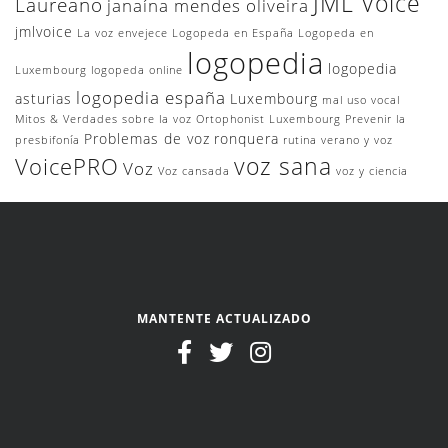
JML Voice
Laureano
janaína mendes oliveira
jmlvoice
La voz envejece
Logopeda en España
Logopeda en
logopedia
logopedia
Luxembourg
logopeda online
logopedia españa
asturias
Luxembourg
mal uso vocal
Mitos & Verdades sobre la voz
Ortophonist Luxembourg
Prevenir la
Problemas de voz
ronquera
presbifonía
rutina
verano y voz
voz sana
VoicePRO
Voz
Voz cansada
voz y ciencia
MANTENTE ACTUALIZADO