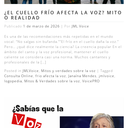
¿EL CUELLO FRÍO AFECTA LA VOZ? MITO
O REALIDAD
Publicado
1 de marzo de 2026
|
Por
JML Voice
Es una de las recomendaciones más repetidas en el mundo
vocal: “No salgas sin bufanda.”“El frío en el cuello daña la voz.”
Pero… ¿qué dice realmente la ciencia? La creencia popular En el
ámbito del canto y la voz profesional, mantener el cuello
caliente se considera casi una norma. Muchos cantantes y
profesionales de la […]
Posted in
JMLVoice
,
Mitos y verdades sobre la voz
|
Tagged
Consulta Online
,
frio afecta la voz
,
Janaína Mendes
,
jmlvoice
,
logopedia
,
Mitos & Verdades sobre la voz
,
VoicePRO