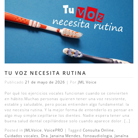
TU VOZ NECESITA RUTINA
Publicado
21 de mayo de 2026
|
Por
JML Voice
Por qué los ejercicios vocales funcionan cuando se convierten
en hábito.Muchas personas quieren tener una voz resistente,
estable y saludable, pero pocas entienden algo fundamental: la
voz necesita rutina. Y la mejor forma de entenderlo es pensar en
algo muy simple:cepillarse los dientes. Nadie espera tener una
buena salud dental cepillándose solo cuando aparece dolor. […]
Posted in
JMLVoice
,
VoicePRO
|
Tagged
Consulta Online
,
Cuidados vocales
,
Dra. Janaina Mendes
,
fonoaudiologia
,
Janaína