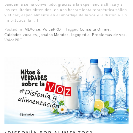
pandemia se ha convertido, gracias a la experiencia clínica y a
los resultados obtenidos, en una herramienta terapéutica sólida
y eficaz, especialmente en el abordaje de la voz y la disfonía. En
mi práctica, la […]
Posted in
JMLVoice
,
VoicePRO
|
Tagged
Consulta Online
,
Cuidados vocales
,
Janaína Mendes
,
logopedia
,
Problemas de voz
,
VoicePRO
¿DISFONÍA POR ALIMENTOS?