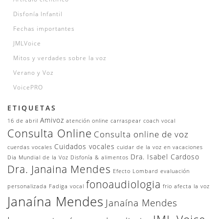
Disfonía Infantil
Fechas importantes
JMLVoice
Mitos y verdades sobre la voz
Verano y Voz
VoicePRO
ETIQUETAS
Amivoz
16 de abril
atención online
carraspear
coach vocal
Consulta Online
Consulta online de voz
Cuidados vocales
cuerdas vocales
cuidar de la voz en vacaciones
Dra. Isabel Cardoso
Dia Mundial de la Voz
Disfonía & alimentos
Dra. Janaina Mendes
Efecto Lombard
evaluación
fonoaudiologia
personalizada
Fadiga vocal
frio afecta la voz
Janaína Mendes
Janaína Mendes