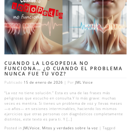
CUANDO LA LOGOPEDIA NO
FUNCIONA… ¿O CUANDO EL PROBLEMA
NUNCA FUE TU VOZ?
Publicado
15 de enero de 2026
|
Por
JML Voice
“La voz no tiene solución.” Esta es una de las frases más
peligrosas que escucho en consulta.Y lo más grave: muchas
veces es mentira. Si tienes un problema de voz y llevas meses
—o años— en sesiones interminables, haciendo los mismos
ejercicios que otras personas con diagnósticos completamente
distintos, este texto es para ti. Y […]
Posted in
JMLVoice
,
Mitos y verdades sobre la voz
|
Tagged