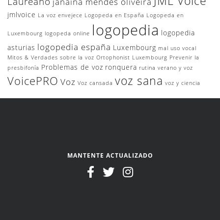
JML Voice
Laureano
janaína mendes oliveira
jmlvoice
La voz envejece
Logopeda en España
Logopeda en
logopedia
logopedia
Luxembourg
logopeda online
logopedia españa
asturias
Luxembourg
mal uso vocal
Mitos & Verdades sobre la voz
Ortophonist Luxembourg
Prevenir la
Problemas de voz
ronquera
presbifonía
rutina
verano y voz
voz sana
VoicePRO
Voz
Voz cansada
voz y ciencia
MANTENTE ACTUALIZADO