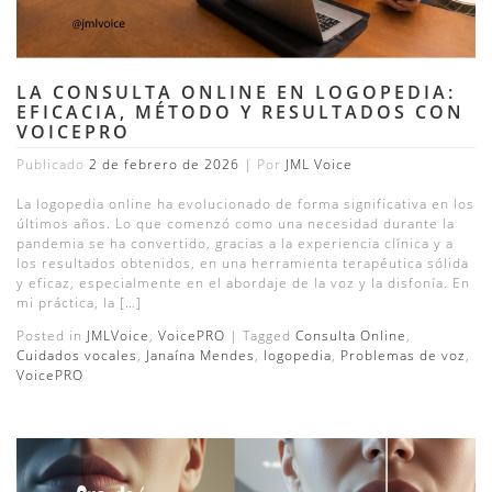
LA CONSULTA ONLINE EN LOGOPEDIA:
EFICACIA, MÉTODO Y RESULTADOS CON
VOICEPRO
Publicado
2 de febrero de 2026
|
Por
JML Voice
La logopedia online ha evolucionado de forma significativa en los
últimos años. Lo que comenzó como una necesidad durante la
pandemia se ha convertido, gracias a la experiencia clínica y a
los resultados obtenidos, en una herramienta terapéutica sólida
y eficaz, especialmente en el abordaje de la voz y la disfonía. En
mi práctica, la […]
Posted in
JMLVoice
,
VoicePRO
|
Tagged
Consulta Online
,
Cuidados vocales
,
Janaína Mendes
,
logopedia
,
Problemas de voz
,
VoicePRO