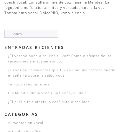
coach vocal
,
Consulta online de voz
,
Janaína Mendes
,
La
logopedia no funciona
,
mitos y verdades sobre la voz
,
Tratamiento vocal
,
VoicePRO
,
voz y ciencia
ENTRADAS RECIENTES
¿El verano pone a prueba tu voz? Cómo disfrutar de las
vacaciones sin acabar ronco.
¿Tu voz se cansa antes que tú? Lo que una carrera puede
enseñarte sobre la salud vocal
Tu voz necesita rutina
Día Mundial de la Voz: si la tienes, cuídala
¿El cuello frío afecta la voz? Mito o realidad
CATEGORÍAS
Alimentación vocal
Articulo cientifico