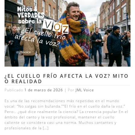
¿EL CUELLO FRÍO AFECTA LA VOZ? MITO
O REALIDAD
Publicado
1 de marzo de 2026
|
Por
JML Voice
Es una de las recomendaciones más repetidas en el mundo
vocal: “No salgas sin bufanda.”“El frío en el cuello daña la voz.”
Pero… ¿qué dice realmente la ciencia? La creencia popular En el
ámbito del canto y la voz profesional, mantener el cuello
caliente se considera casi una norma. Muchos cantantes y
profesionales de la […]