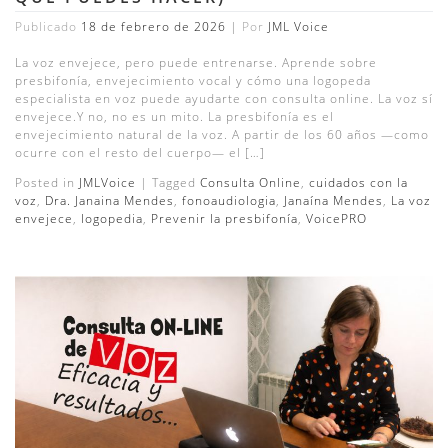
Publicado
18 de febrero de 2026
|
Por
JML Voice
La voz envejece, pero puede entrenarse. Aprende sobre
presbifonía, envejecimiento vocal y cómo una logopeda
especialista en voz puede ayudarte con consulta online. La voz sí
envejece.Y no, no es un mito. La presbifonía es el
envejecimiento natural de la voz. A partir de los 60 años —como
ocurre con el resto del cuerpo— el […]
Posted in
JMLVoice
|
Tagged
Consulta Online
,
cuidados con la
voz
,
Dra. Janaina Mendes
,
fonoaudiologia
,
Janaína Mendes
,
La voz
envejece
,
logopedia
,
Prevenir la presbifonía
,
VoicePRO