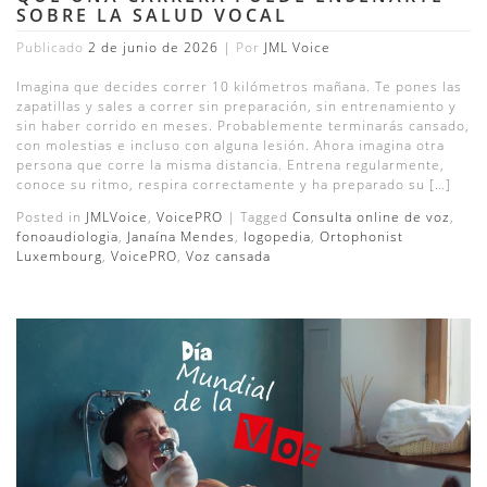
SOBRE LA SALUD VOCAL
Publicado
2 de junio de 2026
|
Por
JML Voice
Imagina que decides correr 10 kilómetros mañana. Te pones las
zapatillas y sales a correr sin preparación, sin entrenamiento y
sin haber corrido en meses. Probablemente terminarás cansado,
con molestias e incluso con alguna lesión. Ahora imagina otra
persona que corre la misma distancia. Entrena regularmente,
conoce su ritmo, respira correctamente y ha preparado su […]
Posted in
JMLVoice
,
VoicePRO
|
Tagged
Consulta online de voz
,
fonoaudiologia
,
Janaína Mendes
,
logopedia
,
Ortophonist
Luxembourg
,
VoicePRO
,
Voz cansada