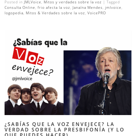
Posted in
JMLVoice
,
Mitos y verdades sobre la voz
|
Tagged
Consulta Online
,
frio afecta la voz
,
Janaína Mendes
,
jmlvoice
,
logopedia
,
Mitos & Verdades sobre la voz
,
VoicePRO
¿SABÍAS QUE LA VOZ ENVEJECE? LA
VERDAD SOBRE LA PRESBIFONÍA (Y LO
QUE PUEDES HACER)