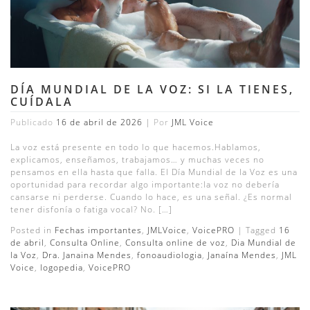
DÍA MUNDIAL DE LA VOZ: SI LA TIENES,
CUÍDALA
Publicado
16 de abril de 2026
|
Por
JML Voice
La voz está presente en todo lo que hacemos.Hablamos,
explicamos, enseñamos, trabajamos… y muchas veces no
pensamos en ella hasta que falla. El Día Mundial de la Voz es una
oportunidad para recordar algo importante:la voz no debería
cansarse ni perderse. Cuando lo hace, es una señal. ¿Es normal
tener disfonía o fatiga vocal? No. […]
Posted in
Fechas importantes
,
JMLVoice
,
VoicePRO
|
Tagged
16
de abril
,
Consulta Online
,
Consulta online de voz
,
Dia Mundial de
la Voz
,
Dra. Janaina Mendes
,
fonoaudiologia
,
Janaína Mendes
,
JML
Voice
,
logopedia
,
VoicePRO