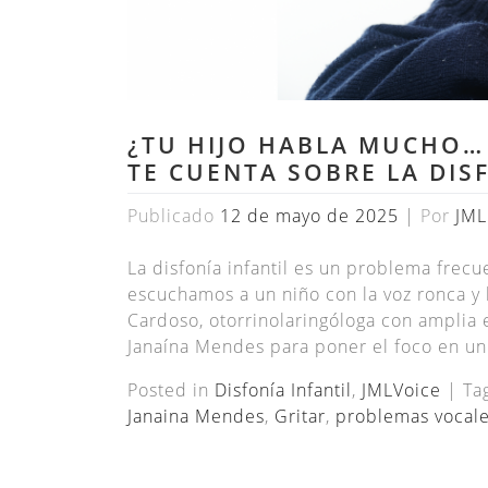
¿TU HIJO HABLA MUCHO… 
TE CUENTA SOBRE LA DIS
Publicado
12 de mayo de 2025
|
Por
JML
La disfonía infantil es un problema frec
escuchamos a un niño con la voz ronca y
Cardoso, otorrinolaringóloga con amplia e
Janaína Mendes para poner el foco en un
Posted in
Disfonía Infantil
,
JMLVoice
|
Ta
Janaina Mendes
,
Gritar
,
problemas vocale