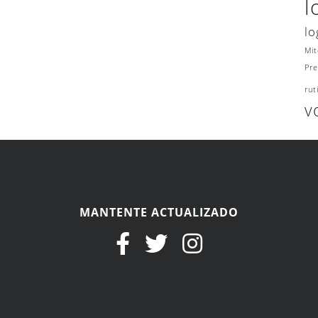
l
lo
Mit
Pre
rut
v
MANTENTE ACTUALIZADO