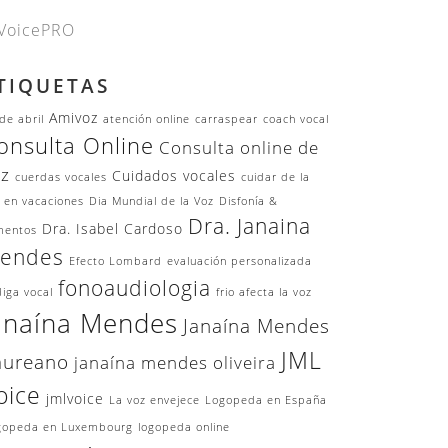
VoicePRO
TIQUETAS
Amivoz
de abril
atención online
carraspear
coach vocal
onsulta Online
Consulta online de
oz
Cuidados vocales
cuerdas vocales
cuidar de la
 en vacaciones
Dia Mundial de la Voz
Disfonía &
Dra. Janaina
Dra. Isabel Cardoso
mentos
endes
Efecto Lombard
evaluación personalizada
fonoaudiologia
iga vocal
frio afecta la voz
anaína Mendes
Janaína Mendes
JML
aureano
janaína mendes oliveira
oice
jmlvoice
La voz envejece
Logopeda en España
gopeda en Luxembourg
logopeda online