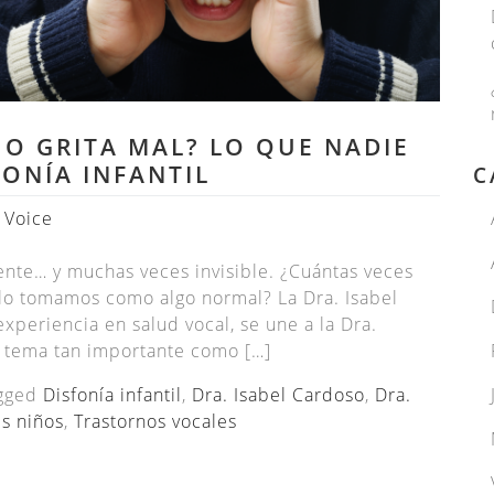
O GRITA MAL? LO QUE NADIE
FONÍA INFANTIL
C
 Voice
uente… y muchas veces invisible. ¿Cuántas veces
 lo tomamos como algo normal? La Dra. Isabel
xperiencia en salud vocal, se une a la Dra.
 tema tan importante como […]
gged
Disfonía infantil
,
Dra. Isabel Cardoso
,
Dra.
s niños
,
Trastornos vocales