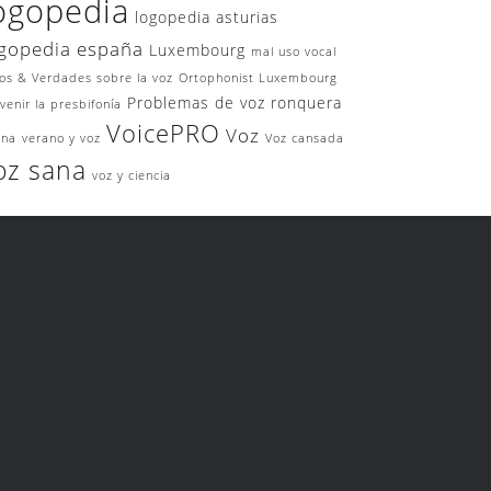
ogopedia
logopedia asturias
gopedia españa
Luxembourg
mal uso vocal
os & Verdades sobre la voz
Ortophonist Luxembourg
Problemas de voz
ronquera
venir la presbifonía
VoicePRO
Voz
ina
verano y voz
Voz cansada
oz sana
voz y ciencia