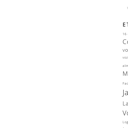
E
16 
C
v
voz
ali
M
Fad
J
L
V
Lo