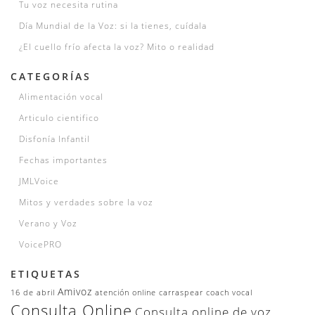
Tu voz necesita rutina
Día Mundial de la Voz: si la tienes, cuídala
¿El cuello frío afecta la voz? Mito o realidad
CATEGORÍAS
Alimentación vocal
Articulo cientifico
Disfonía Infantil
Fechas importantes
JMLVoice
Mitos y verdades sobre la voz
Verano y Voz
VoicePRO
ETIQUETAS
Amivoz
16 de abril
atención online
carraspear
coach vocal
Consulta Online
Consulta online de voz