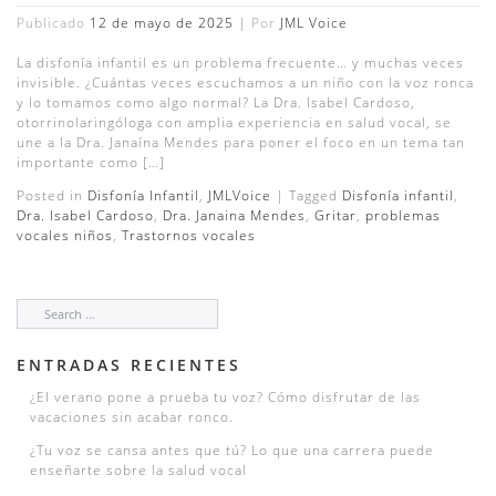
Publicado
12 de mayo de 2025
|
Por
JML Voice
La disfonía infantil es un problema frecuente… y muchas veces
invisible. ¿Cuántas veces escuchamos a un niño con la voz ronca
y lo tomamos como algo normal? La Dra. Isabel Cardoso,
otorrinolaringóloga con amplia experiencia en salud vocal, se
une a la Dra. Janaína Mendes para poner el foco en un tema tan
importante como […]
Posted in
Disfonía Infantil
,
JMLVoice
|
Tagged
Disfonía infantil
,
Dra. Isabel Cardoso
,
Dra. Janaina Mendes
,
Gritar
,
problemas
vocales niños
,
Trastornos vocales
ENTRADAS RECIENTES
¿El verano pone a prueba tu voz? Cómo disfrutar de las
vacaciones sin acabar ronco.
¿Tu voz se cansa antes que tú? Lo que una carrera puede
enseñarte sobre la salud vocal