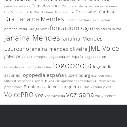
Cuidados vocales
cuerdas vocales
cuidar de la voz en vacaciones
Dra. Isabel Cardoso
Dia Mundial de la Voz
Disfonía & alimentos
Dra. Janaina Mendes
Efecto Lombard
evaluación
fonoaudiologia
personalizada
Fadiga vocal
frio afecta la voz
Janaína Mendes
Janaína Mendes
JML Voice
Laureano
janaína mendes oliveira
jmlvoice
La voz envejece
Logopeda en España
Logopeda en
logopedia
logopedia
Luxembourg
logopeda online
logopedia españa
asturias
Luxembourg
mal uso vocal
Mitos & Verdades sobre la voz
Ortophonist Luxembourg
Prevenir la
Problemas de voz
ronquera
presbifonía
rutina
verano y voz
voz sana
VoicePRO
Voz
Voz cansada
voz y ciencia