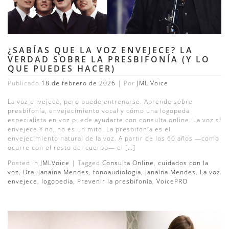
¿SABÍAS QUE LA VOZ ENVEJECE? LA
VERDAD SOBRE LA PRESBIFONÍA (Y LO
QUE PUEDES HACER)
Publicado
18 de febrero de 2026
|
Por
JML Voice
La voz envejece, pero puede entrenarse. Aprende sobre
presbifonía, envejecimiento vocal y cómo una logopeda
especialista en voz puede ayudarte con consulta online. La voz sí
envejece.Y no, no es un mito. La presbifonía es el
envejecimiento natural de la voz. A partir de los 60 años —como
ocurre con el resto del cuerpo— el […]
Posted in
JMLVoice
|
Tagged
Consulta Online
,
cuidados con la
voz
,
Dra. Janaina Mendes
,
fonoaudiologia
,
Janaína Mendes
,
La voz
envejece
,
logopedia
,
Prevenir la presbifonía
,
VoicePRO