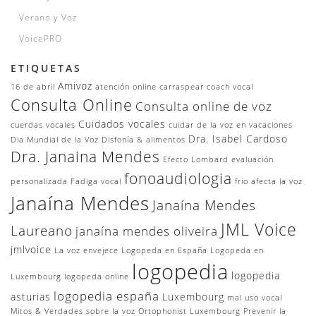
Verano y Voz
VoicePRO
ETIQUETAS
Amivoz
16 de abril
atención online
carraspear
coach vocal
Consulta Online
Consulta online de voz
Cuidados vocales
cuerdas vocales
cuidar de la voz en vacaciones
Dra. Isabel Cardoso
Dia Mundial de la Voz
Disfonía & alimentos
Dra. Janaina Mendes
Efecto Lombard
evaluación
fonoaudiologia
personalizada
Fadiga vocal
frio afecta la voz
Janaína Mendes
Janaína Mendes
JML Voice
Laureano
janaína mendes oliveira
jmlvoice
La voz envejece
Logopeda en España
Logopeda en
logopedia
logopedia
Luxembourg
logopeda online
logopedia españa
asturias
Luxembourg
mal uso vocal
Mitos & Verdades sobre la voz
Ortophonist Luxembourg
Prevenir la