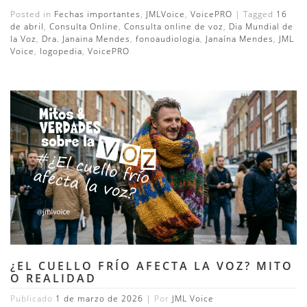
Posted in
Fechas importantes
,
JMLVoice
,
VoicePRO
|
Tagged
16
de abril
,
Consulta Online
,
Consulta online de voz
,
Dia Mundial de
la Voz
,
Dra. Janaina Mendes
,
fonoaudiologia
,
Janaína Mendes
,
JML
Voice
,
logopedia
,
VoicePRO
¿EL CUELLO FRÍO AFECTA LA VOZ? MITO
O REALIDAD
Publicado
1 de marzo de 2026
|
Por
JML Voice