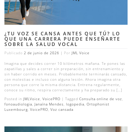
¿TU VOZ SE CANSA ANTES QUE TÚ? LO
QUE UNA CARRERA PUEDE ENSEÑARTE
SOBRE LA SALUD VOCAL
Publicado
2 de junio de 2026
|
Por
JML Voice
Imagina que decides correr 10 kilómetros mañana. Te pones las
zapatillas y sales a correr sin preparación, sin entrenamiento y
sin haber corrido en meses. Probablemente terminarás cansado,
con molestias e incluso con alguna lesión. Ahora imagina otra
persona que corre la misma distancia. Entrena regularmente,
conoce su ritmo, respira correctamente y ha preparado su […]
Posted in
JMLVoice
,
VoicePRO
|
Tagged
Consulta online de voz
,
fonoaudiologia
,
Janaína Mendes
,
logopedia
,
Ortophonist
Luxembourg
,
VoicePRO
,
Voz cansada