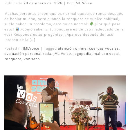
Publicado
20 de enero de 2026
|
Por
JML Voice
Muchas personas creen que es normal quedarse ronca después
de hablar mucho, pero cuando la ronquera se vuelve habitual,
suele haber un problema, esto no es normal.
¿Por qué pasa
esto?
¿Cómo saber si tu ronquera es de uso inadecuado de la
voz? Responde estas preguntas: ¿Aparece después del uso
intenso de la […]
Posted in
JMLVoice
|
Tagged
atención online
,
cuerdas vocales
,
evaluación personalizada
,
JML Voice
,
logopedia
,
mal uso vocal
,
ronquera
,
voz sana