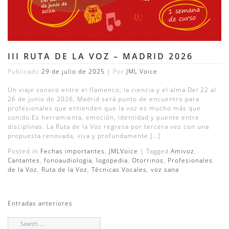
III RUTA DE LA VOZ – MADRID 2026
Publicado
29 de julio de 2025
|
Por
JML Voice
Un viaje sonoro entre el flamenco, la ciencia y el alma Del 22 al
26 de junio de 2026, Madrid será punto de encuentro para
profesionales que entienden que la voz es mucho más que
sonido.Es herramienta, emoción, identidad y puente entre
disciplinas. La Ruta de la Voz regresa por tercera vez con una
propuesta renovada, viva y profundamente […]
Posted in
Fechas importantes
,
JMLVoice
|
Tagged
Amivoz
,
Cantantes
,
fonoaudiologia
,
logopedia
,
Otorrinos
,
Profesionales
de la Voz
,
Ruta de la Voz
,
Técnicas Vocales
,
voz sana
NAVEGACIÓN
Entradas anteriores
DE