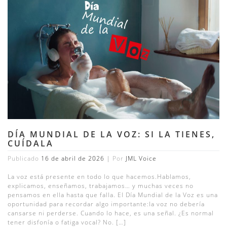
DÍA MUNDIAL DE LA VOZ: SI LA TIENES,
CUÍDALA
Publicado
16 de abril de 2026
|
Por
JML Voice
La voz está presente en todo lo que hacemos.Hablamos,
explicamos, enseñamos, trabajamos… y muchas veces no
pensamos en ella hasta que falla. El Día Mundial de la Voz es una
oportunidad para recordar algo importante:la voz no debería
cansarse ni perderse. Cuando lo hace, es una señal. ¿Es normal
tener disfonía o fatiga vocal? No. […]