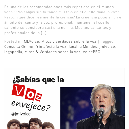
Es una de las recomendaciones más repetidas en el mundo
vocal: “No salgas sin bufanda.”“El frío en el cuello daña la voz.”
Pero… ¿qué dice realmente la ciencia? La creencia popular En el
ámbito del canto y la voz profesional, mantener el cuello
caliente se considera casi una norma. Muchos cantantes y
profesionales de la […]
Posted in
JMLVoice
,
Mitos y verdades sobre la voz
|
Tagged
Consulta Online
,
frio afecta la voz
,
Janaína Mendes
,
jmlvoice
,
logopedia
,
Mitos & Verdades sobre la voz
,
VoicePRO