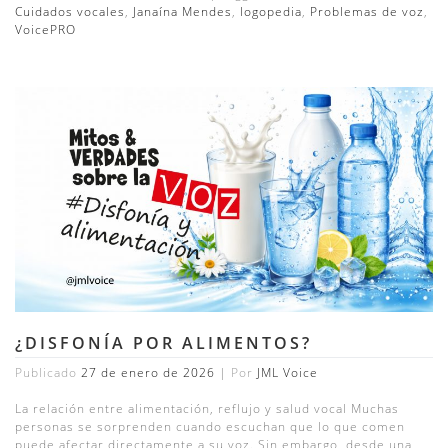
Cuidados vocales
,
Janaína Mendes
,
logopedia
,
Problemas de voz
,
VoicePRO
¿DISFONÍA POR ALIMENTOS?
Publicado
27 de enero de 2026
|
Por
JML Voice
La relación entre alimentación, reflujo y salud vocal Muchas
personas se sorprenden cuando escuchan que lo que comen
puede afectar directamente a su voz. Sin embargo, desde una