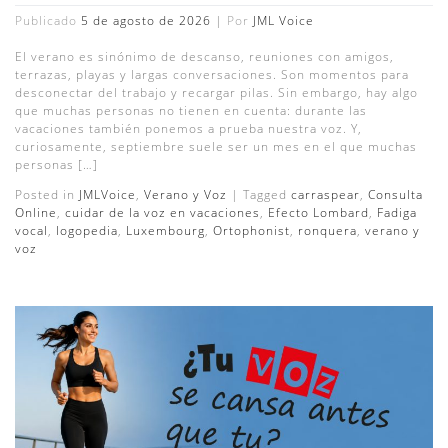
Publicado
5 de agosto de 2026
|
Por
JML Voice
El verano es sinónimo de descanso, reuniones con amigos,
terrazas, playas y largas conversaciones. Son momentos para
desconectar del trabajo y recargar pilas. Sin embargo, hay algo
que muchas personas no tienen en cuenta: durante las
vacaciones también ponemos a prueba nuestra voz. Y,
curiosamente, septiembre suele ser un mes en el que muchas
personas […]
Posted in
JMLVoice
,
Verano y Voz
|
Tagged
carraspear
,
Consulta
Online
,
cuidar de la voz en vacaciones
,
Efecto Lombard
,
Fadiga
vocal
,
logopedia
,
Luxembourg
,
Ortophonist
,
ronquera
,
verano y
voz