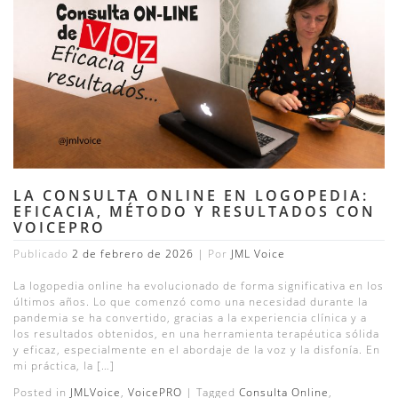
LA CONSULTA ONLINE EN LOGOPEDIA:
EFICACIA, MÉTODO Y RESULTADOS CON
VOICEPRO
Publicado
2 de febrero de 2026
|
Por
JML Voice
La logopedia online ha evolucionado de forma significativa en los
últimos años. Lo que comenzó como una necesidad durante la
pandemia se ha convertido, gracias a la experiencia clínica y a
los resultados obtenidos, en una herramienta terapéutica sólida
y eficaz, especialmente en el abordaje de la voz y la disfonía. En
mi práctica, la […]
Posted in
JMLVoice
,
VoicePRO
|
Tagged
Consulta Online
,