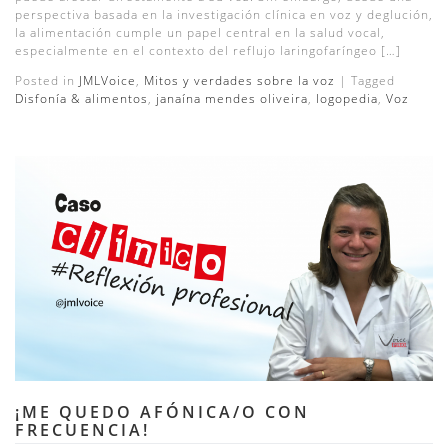
perspectiva basada en la investigación clínica en voz y deglución,
la alimentación cumple un papel central en la salud vocal,
especialmente en el contexto del reflujo laringofaríngeo […]
Posted in
JMLVoice
,
Mitos y verdades sobre la voz
|
Tagged
Disfonía & alimentos
,
janaína mendes oliveira
,
logopedia
,
Voz
¡ME QUEDO AFÓNICA/O CON
FRECUENCIA!