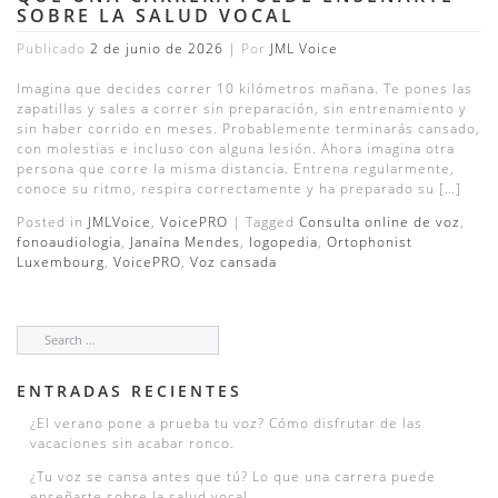
SOBRE LA SALUD VOCAL
Publicado
2 de junio de 2026
|
Por
JML Voice
Imagina que decides correr 10 kilómetros mañana. Te pones las
zapatillas y sales a correr sin preparación, sin entrenamiento y
sin haber corrido en meses. Probablemente terminarás cansado,
con molestias e incluso con alguna lesión. Ahora imagina otra
persona que corre la misma distancia. Entrena regularmente,
conoce su ritmo, respira correctamente y ha preparado su […]
Posted in
JMLVoice
,
VoicePRO
|
Tagged
Consulta online de voz
,
fonoaudiologia
,
Janaína Mendes
,
logopedia
,
Ortophonist
Luxembourg
,
VoicePRO
,
Voz cansada
ENTRADAS RECIENTES
¿El verano pone a prueba tu voz? Cómo disfrutar de las
vacaciones sin acabar ronco.
¿Tu voz se cansa antes que tú? Lo que una carrera puede
enseñarte sobre la salud vocal