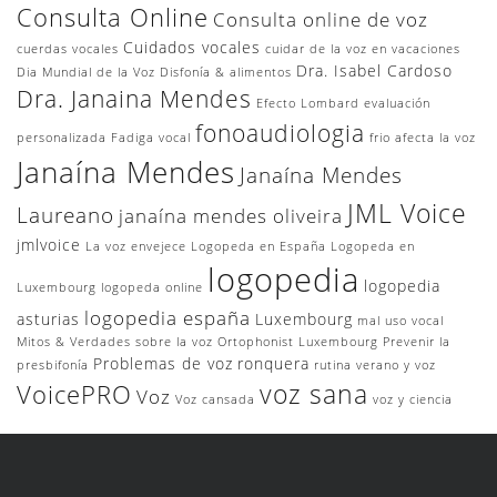
Consulta Online
Consulta online de voz
Cuidados vocales
cuerdas vocales
cuidar de la voz en vacaciones
Dra. Isabel Cardoso
Dia Mundial de la Voz
Disfonía & alimentos
Dra. Janaina Mendes
Efecto Lombard
evaluación
fonoaudiologia
personalizada
Fadiga vocal
frio afecta la voz
Janaína Mendes
Janaína Mendes
JML Voice
Laureano
janaína mendes oliveira
jmlvoice
La voz envejece
Logopeda en España
Logopeda en
logopedia
logopedia
Luxembourg
logopeda online
logopedia españa
asturias
Luxembourg
mal uso vocal
Mitos & Verdades sobre la voz
Ortophonist Luxembourg
Prevenir la
Problemas de voz
ronquera
presbifonía
rutina
verano y voz
voz sana
VoicePRO
Voz
Voz cansada
voz y ciencia