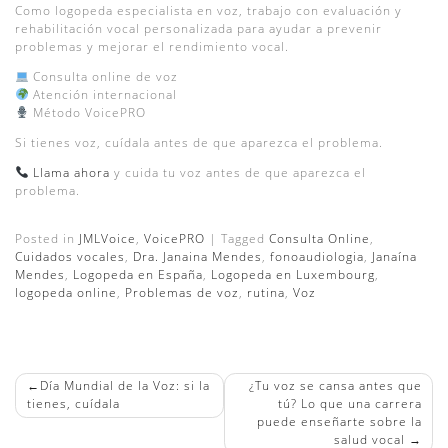
Como logopeda especialista en voz, trabajo con evaluación y
rehabilitación vocal personalizada para ayudar a prevenir
problemas y mejorar el rendimiento vocal.
Consulta online de voz
Atención internacional
Método VoicePRO
Si tienes voz, cuídala antes de que aparezca el problema.
Llama ahora
y cuida tu voz antes de que aparezca el
problema.
Posted in
JMLVoice
,
VoicePRO
|
Tagged
Consulta Online
,
Cuidados vocales
,
Dra. Janaina Mendes
,
fonoaudiologia
,
Janaína
Mendes
,
Logopeda en España
,
Logopeda en Luxembourg
,
logopeda online
,
Problemas de voz
,
rutina
,
Voz
NAVEGACIÓN
Día Mundial de la Voz: si la
¿Tu voz se cansa antes que
DE
tienes, cuídala
tú? Lo que una carrera
puede enseñarte sobre la
ENTRADAS
salud vocal