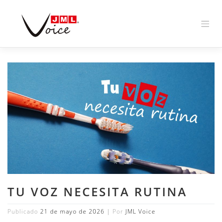
Skip
to
content
TU VOZ NECESITA RUTINA
Publicado
21 de mayo de 2026
|
Por
JML Voice