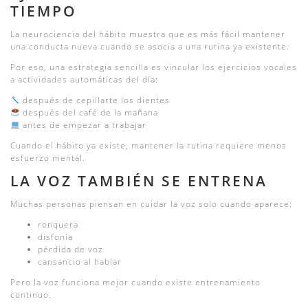
TIEMPO
La neurociencia del hábito muestra que es más fácil mantener
una conducta nueva cuando se asocia a una rutina ya existente.
Por eso, una estrategia sencilla es vincular los ejercicios vocales
a actividades automáticas del día:
después de cepillarte los dientes
después del café de la mañana
antes de empezar a trabajar
Cuando el hábito ya existe, mantener la rutina requiere menos
esfuerzo mental.
LA VOZ TAMBIÉN SE ENTRENA
Muchas personas piensan en cuidar la voz solo cuando aparece:
ronquera
disfonía
pérdida de voz
cansancio al hablar
Pero la voz funciona mejor cuando existe entrenamiento
continuo.