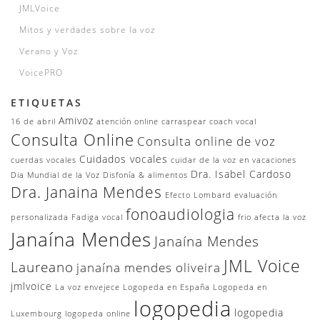
JMLVoice
Mitos y verdades sobre la voz
Verano y Voz
VoicePRO
ETIQUETAS
Amivoz
16 de abril
atención online
carraspear
coach vocal
Consulta Online
Consulta online de voz
Cuidados vocales
cuerdas vocales
cuidar de la voz en vacaciones
Dra. Isabel Cardoso
Dia Mundial de la Voz
Disfonía & alimentos
Dra. Janaina Mendes
Efecto Lombard
evaluación
fonoaudiologia
personalizada
Fadiga vocal
frio afecta la voz
Janaína Mendes
Janaína Mendes
JML Voice
Laureano
janaína mendes oliveira
jmlvoice
La voz envejece
Logopeda en España
Logopeda en
logopedia
logopedia
Luxembourg
logopeda online