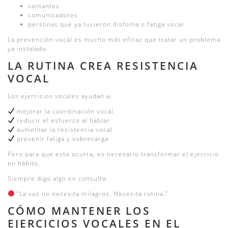
cantantes
comunicadores
personas que ya tuvieron disfonía o fatiga vocal
La prevención vocal es mucho más eficaz que tratar un problema
ya instalado.
LA RUTINA CREA RESISTENCIA
VOCAL
Los ejercicios vocales ayudan a:
mejorar la coordinación vocal
reducir el esfuerzo al hablar
aumentar la resistencia vocal
prevenir fatiga y sobrecarga
Pero para que esto ocurra, es necesario transformar el ejercicio
en hábito.
Siempre digo algo en consulta:
“La voz no necesita milagros. Necesita rutina.”
CÓMO MANTENER LOS
EJERCICIOS VOCALES EN EL