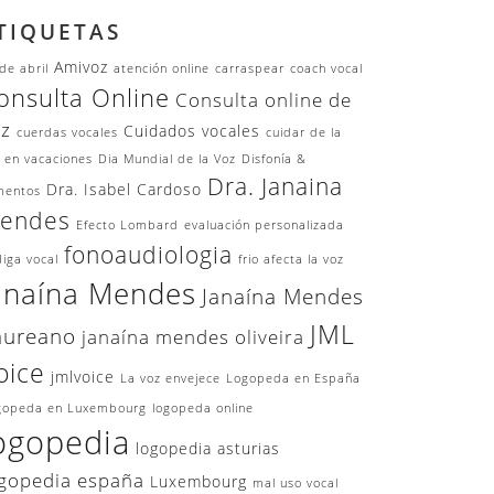
TIQUETAS
Amivoz
de abril
atención online
carraspear
coach vocal
onsulta Online
Consulta online de
oz
Cuidados vocales
cuerdas vocales
cuidar de la
 en vacaciones
Dia Mundial de la Voz
Disfonía &
Dra. Janaina
Dra. Isabel Cardoso
mentos
endes
Efecto Lombard
evaluación personalizada
fonoaudiologia
iga vocal
frio afecta la voz
anaína Mendes
Janaína Mendes
JML
aureano
janaína mendes oliveira
oice
jmlvoice
La voz envejece
Logopeda en España
gopeda en Luxembourg
logopeda online
ogopedia
logopedia asturias
gopedia españa
Luxembourg
mal uso vocal