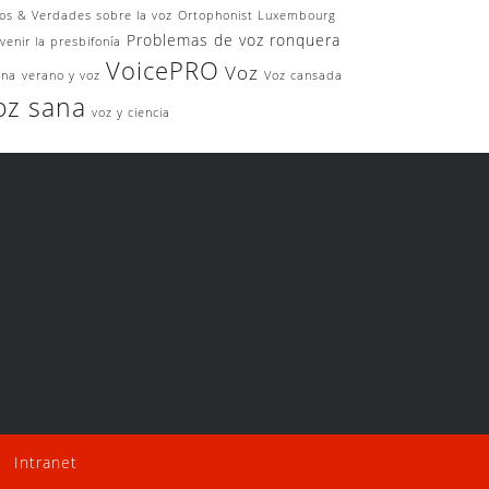
os & Verdades sobre la voz
Ortophonist Luxembourg
Problemas de voz
ronquera
venir la presbifonía
VoicePRO
Voz
ina
verano y voz
Voz cansada
oz sana
voz y ciencia
 •
Intranet