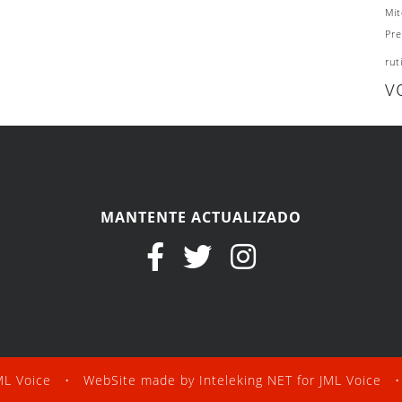
Mit
Pre
rut
v
MANTENTE ACTUALIZADO
ML Voice
• WebSite made by
Inteleking NET
for JML Voice