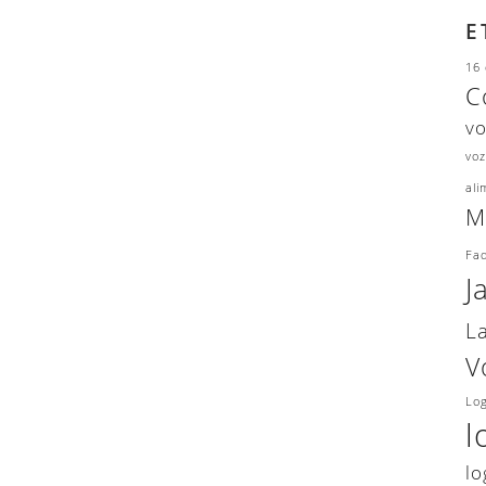
E
16 
C
v
voz
ali
M
Fad
J
L
V
Lo
l
lo