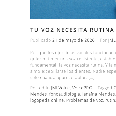
TU VOZ NECESITA RUTINA
Publicado
21 de mayo de 2026
|
Por
JML
Por qué los ejercicios vocales funciona
quieren tener una voz resistente, establ
fundamental: la voz necesita rutina. Y l
simple:cepillarse los dientes. Nadie esp
solo cuando aparece dolor. […]
Posted in
JMLVoice
,
VoicePRO
|
Tagged
C
Mendes
,
fonoaudiologia
,
Janaína Mendes
logopeda online
,
Problemas de voz
,
rutin