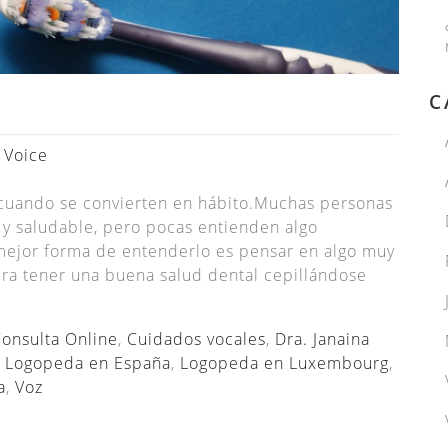
C
 Voice
n cuando se convierten en hábito.Muchas personas
e y saludable, pero pocas entienden algo
a mejor forma de entenderlo es pensar en algo muy
era tener una buena salud dental cepillándose
onsulta Online
,
Cuidados vocales
,
Dra. Janaina
,
Logopeda en España
,
Logopeda en Luxembourg
,
a
,
Voz